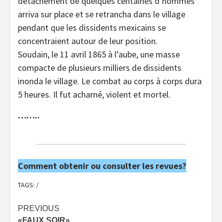
détachement de quelques centaines d’hommes
arriva sur place et se retrancha dans le village
pendant que les dissidents mexicains se
concentraient autour de leur position.
Soudain, le 11 avril 1865 à l’aube, une masse
compacte de plusieurs milliers de dissidents
inonda le village. Le combat au corps à corps dura
5 heures. Il fut acharné, violent et mortel.
……..
Comment obtenir ou consulter les revues?
TAGS:
/
Post
PREVIOUS
«FAUX SOIR»