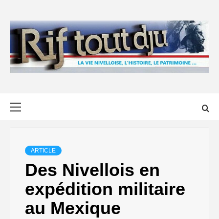
Skip
to
content
Primary
Menu
ARTICLE
Des Nivellois en
expédition militaire
au Mexique