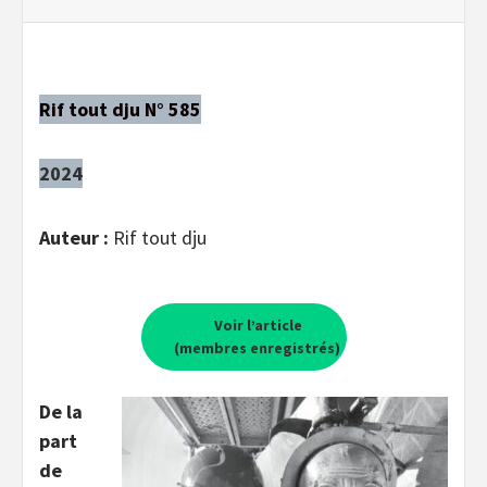
Rif tout dju N° 585
2024
Auteur :
Rif tout dju
Voir l’article
(membres enregistrés)
De la
part
de