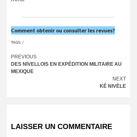
Comment obtenir ou consulter les revues?
TAGS:
/
Post
PREVIOUS
DES NIVELLOIS EN EXPÉDITION MILITAIRE AU
navigation
MEXIQUE
NEXT
KÉ NIVÈLE
LAISSER UN COMMENTAIRE