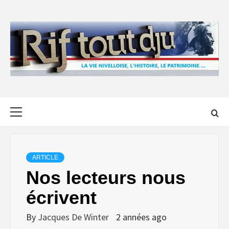
Skip
to
content
Primary
Menu
ARTICLE
Nos lecteurs nous
écrivent
By
Jacques De Winter
2 années ago