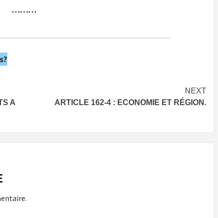
………
s?
NEXT
TS A
ARTICLE 162-4 : ECONOMIE ET RÉGION.
E
entaire.