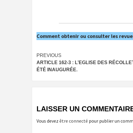
Comment obtenir ou consulter les revue
Post
PREVIOUS
ARTICLE 162-3 : L’EGLISE DES RÉCOLLE
navigation
ÉTÉ INAUGURÉE.
LAISSER UN COMMENTAIR
Vous devez
être connecté
pour publier un comm