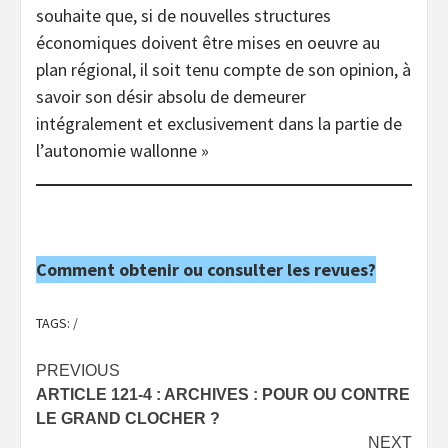
souhaite que, si de nouvelles structures
économiques doivent être mises en oeuvre au
plan régional, il soit tenu compte de son opinion, à
savoir son désir absolu de demeurer
intégralement et exclusivement dans la partie de
l’autonomie wallonne »
Comment obtenir ou consulter les revues?
TAGS:
/
Post
PREVIOUS
ARTICLE 121-4 : ARCHIVES : POUR OU CONTRE
navigation
LE GRAND CLOCHER ?
NEXT