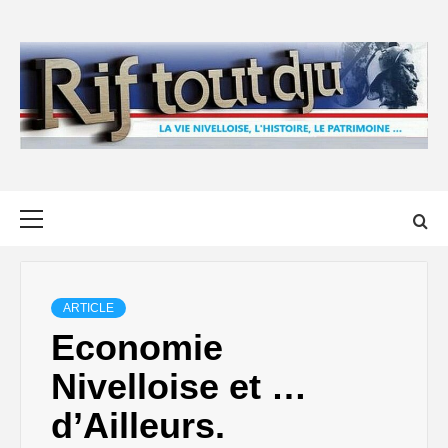
Skip
to
content
Primary
Menu
ARTICLE
Economie
Nivelloise et …
d’Ailleurs.