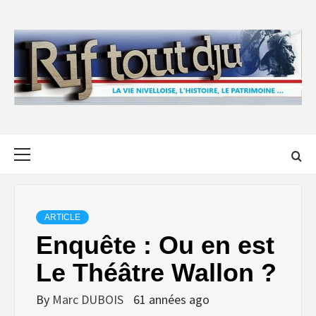
Skip
to
content
Primary
Menu
ARTICLE
Enquête : Ou en est
Le Théâtre Wallon ?
By
Marc DUBOIS
61 années ago