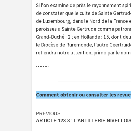
Si l’on examine de près le rayonnement spir
de constater que le culte de Sainte Gertru
de Luxembourg, dans le Nord de la France 
paroisses a Sainte Gertrude comme patronne ;
Grand-Duché : 2 ; en Hollande : 15, dont d
le Diocèse de Ruremonde, l’autre Geertruid
retiendra notre attention, primo par le n
……..
Comment obtenir ou consulter les revue
Post
PREVIOUS
ARTICLE 123-3 : L’ARTILLERIE NIVELLOIS
navigation