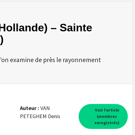
Hollande) – Sainte
)
l’on examine de près le rayonnement
Auteur :
VAN
Voir l’article
PETEGHEM Denis
(membres
enregistrés)