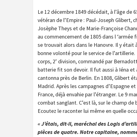
Le 12 décembre 1849 décédait, à l’âge de 65
vétéran de l’Empire : Paul-Joseph Glibert, ch
Josèphe Theys et de Marie-Françoise Chandell
au commencement de 1805 dans l ‘armée franç
se trouvait alors dans le Hanovre. Il y ét
bonne volonté pour le service de l’artillerie.
corps, 2’ division, commandé par Bernadotte
batterie fit son devoir. Il fut aussi à Iéna e
cantonna près de Berlin. En 1808, Glibert é
Madrid. Après les campagnes d’Espagne et de 
France, déjà envahie par l’étranger. Le 9 mar
combat sanglant. C’est là, sur le champ de ba
Ecoutez le raconter lui même en quelle occa
« J’étais, dit-il, maréchal des Logis d’art
pièces de quatre. Notre capitaine, nommé 