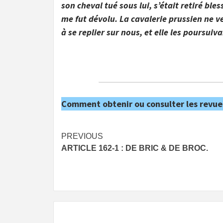
son cheval tué sous lui, s’était retiré bl
me fut dévolu. La cavalerie prussien ne v
à se replier sur nous, et elle les pours
Comment obtenir ou consulter les revue
Post
PREVIOUS
ARTICLE 162-1 : DE BRIC & DE BROC.
navigation