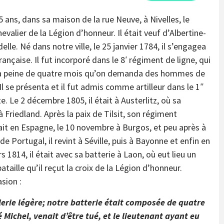
 ans, dans sa maison de la rue Neuve, à Nivelles, le
evalier de la Légion d’honneur. Il était veuf d’Albertine-
e. Né dans notre ville, le 25 janvier 1784, il s’engagea
aise. Il fut incorporé dans le 8′ régiment de ligne, qui
ait à peine de quatre mois qu’on demanda des hommes de
 Il se présenta et il fut admis comme artilleur dans le 1″
. Le 2 décembre 1805, il était à Austerlitz, où sa
t à Friedland. Après la paix de Tilsit, son régiment
tait en Espagne, le 10 novembre à Burgos, et peu après à
Portugal, il revint à Séville, puis à Bayonne et enfin en
s 1814, il était avec sa batterie à Laon, où eut lieu un
taille qu’il reçut la croix de la Légion d’honneur.
sion :
illerie légère; notre batterie était composée de quatre
Michel, venait d’être tué, et le lieutenant ayant eu