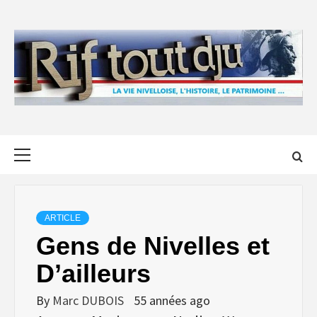
Skip
to
content
Primary
Menu
ARTICLE
Gens de Nivelles et
D’ailleurs
By
Marc DUBOIS
55 années ago