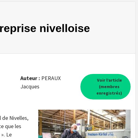
eprise nivelloise
Auteur :
PERAUX
Voir l’article
Jacques
(membres
enregistrés)
 de Nivelles,
e que les
 ». Le