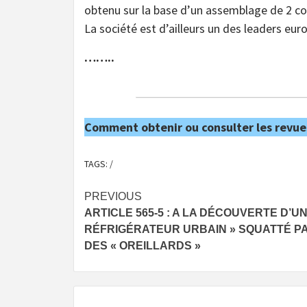
obtenu sur la base d’un assemblage de 2 co
La société est d’ailleurs un des leaders eur
……..
Comment obtenir ou consulter les revue
TAGS:
/
Post
PREVIOUS
ARTICLE 565-5 : A LA DÉCOUVERTE D’UN
navigation
RÉFRIGÉRATEUR URBAIN » SQUATTÉ P
DES « OREILLARDS »