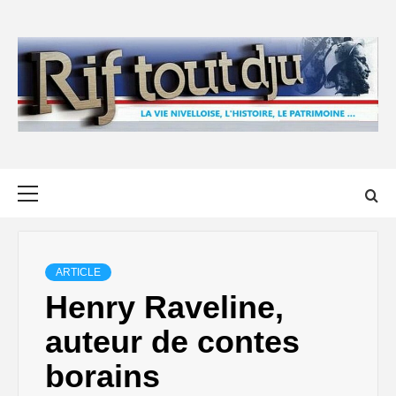
Skip
to
content
Primary
Menu
ARTICLE
Henry Raveline,
auteur de contes
borains