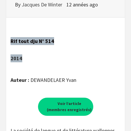
By
Jacques De Winter
12 années ago
Rif tout dju N° 514
2014
Auteur :
DEWANDELAER Yvan
Voir l’article
(membres enregistrés)
La société de langue et de littérature wallonnes