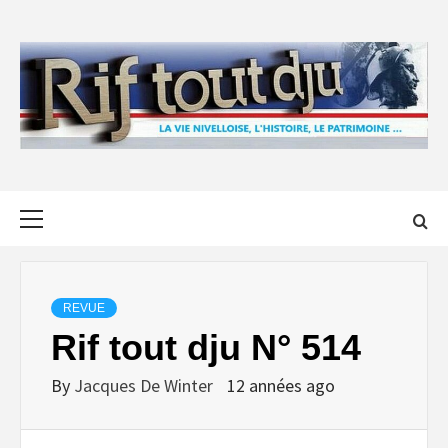
Skip
to
content
Primary
Menu
REVUE
Rif tout dju N° 514
By
Jacques De Winter
12 années ago