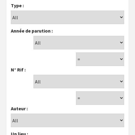
Type :
Année de parution :
N° Rif :
Auteur :
Un lieu :