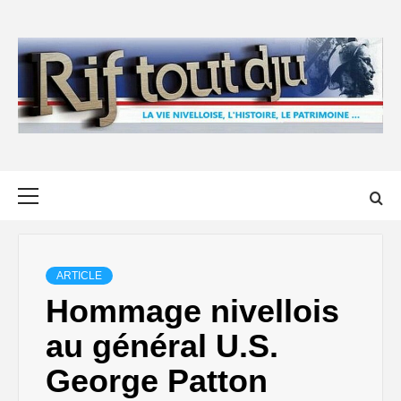
Skip
to
content
Primary
Menu
ARTICLE
Hommage nivellois
au général U.S.
George Patton