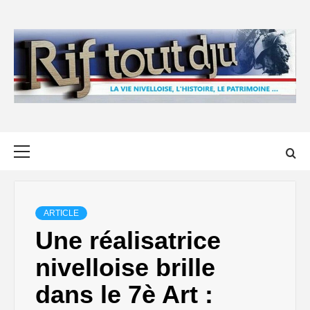
Skip
to
content
Primary
Menu
ARTICLE
Une réalisatrice
nivelloise brille
dans le 7è Art :