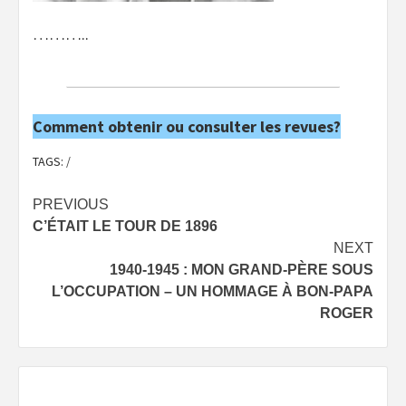
………..
Comment obtenir ou consulter les revues?
TAGS:
/
Post
PREVIOUS
C’ÉTAIT LE TOUR DE 1896
navigation
NEXT
1940-1945 : MON GRAND-PÈRE SOUS
L’OCCUPATION – UN HOMMAGE À BON-PAPA
ROGER