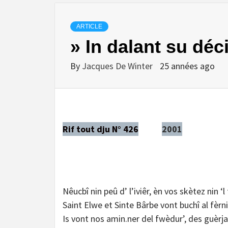
ARTICLE
» In dalant su déc
By
Jacques De Winter
25 années ago
Rif tout dju N° 426
2001
Nêucbî nin peû d’ l’iviêr, èn vos skètez nin ‘l 
Saint Elwe et Sinte Bârbe vont buchî al fèrn
Is vont nos amin.ner del fwèdur’, des guèrja