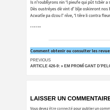
Is n’roublîyrons nin ‘l pieufe qui pût tcbèr a 
Dès oustréyes dè vint d’ bîje oskinront nos
Acwatîe pa dzou l’ nîve, ‘l têre li contra fleu
……..
Comment obtenir ou consulter les revue
Post
PREVIOUS
ARTICLE 426-9: » EM PROMÎ GANT D’PEL
navigation
LAISSER UN COMMENTAIR
Vous devez
être connecté
pour publier un comm