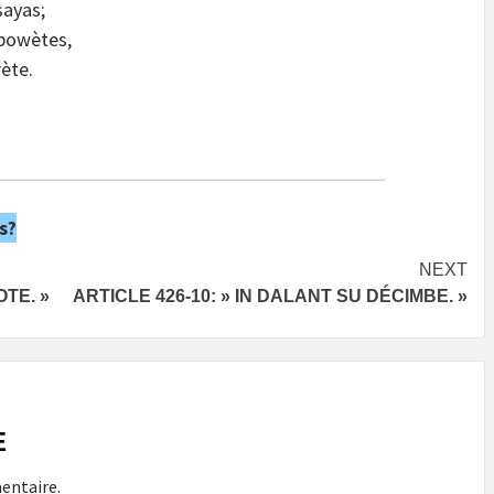
sayas;
 bowètes,
rète.
s?
NEXT
OTE. »
ARTICLE 426-10: » IN DALANT SU DÉCIMBE. »
E
entaire.