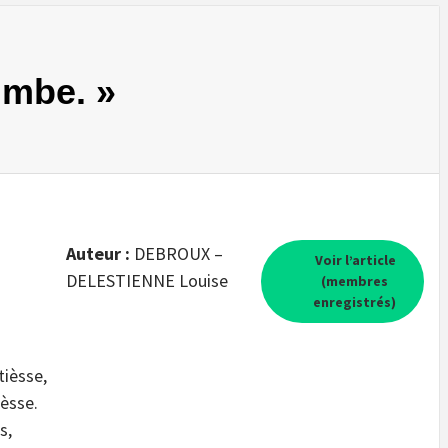
imbe. »
Auteur :
DEBROUX –
Voir l’article
DELESTIENNE Louise
(membres
enregistrés)
tièsse,
ièsse.
s,