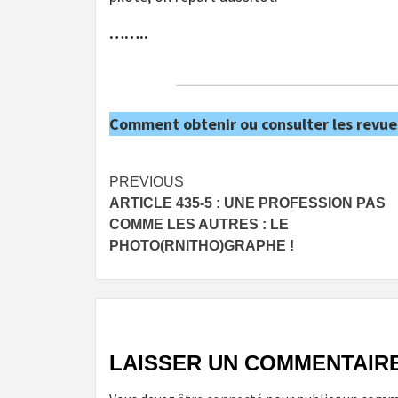
……..
Comment obtenir ou consulter les revue
Post
PREVIOUS
ARTICLE 435-5 : UNE PROFESSION PAS
navigation
COMME LES AUTRES : LE
PHOTO(RNITHO)GRAPHE !
LAISSER UN COMMENTAIR