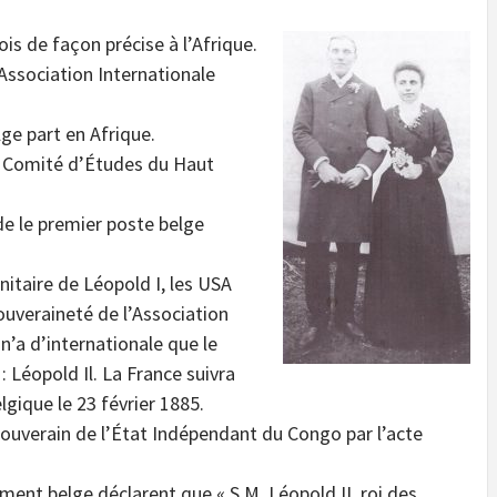
ois de façon précise à l’Afrique.
Association Internationale
ge part en Afrique.
e Comité d’Études du Haut
de le premier poste belge
nitaire de Léopold I, les USA
ouveraineté de l’Association
n’a d’internationale que le
 Léopold Il. La France suivra
elgique le 23 février 1885.
 souverain de l’État Indépendant du Congo par l’acte
ent belge déclarent que « S.M. Léopold II, roi des