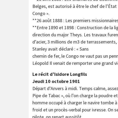
Belges, est autorisé à être le chef de l’Éta
Congo ».
**26 août 1888 : Les premiers missionnair
**Entre 1890 et 1898 : Construction de la l
direction du major Theys. Les travaux fure
d’acier, 3 millions de m3 de terrassements
Stanley avait déclaré : « Sans
chemin de fer, le Congo ne vaut pas un penny 
Léopold Il venait de remporter une grand vi
Le récit d’Isidore Longfils
Jeudi 10 octobre 1901
Départ d’Anvers à midi. Temps calme, assez
Pipe de Tabac », où l’on charge la poudre e
homme occupé à charger le navire tombe à l’ea
froid et un procès-verbal pour ivresse. On s
pilote, on repart aussitôt.