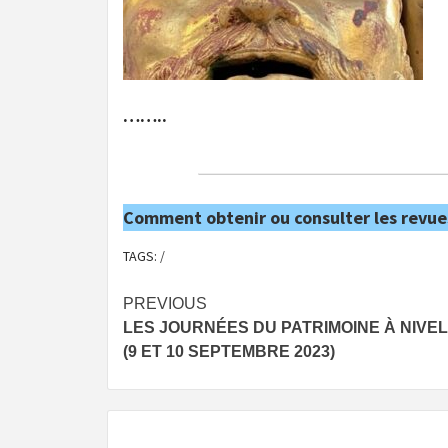
……..
Comment obtenir ou consulter les revue
TAGS:
/
Post
PREVIOUS
LES JOURNÉES DU PATRIMOINE À NIVE
navigation
(9 ET 10 SEPTEMBRE 2023)