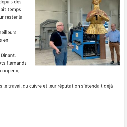
 depuis des
tait temps
r rester la
meilleurs
s en
 Dinant.
mots flamands
 cooper »,
 le travail du cuivre et leur réputation s’étendait déjà