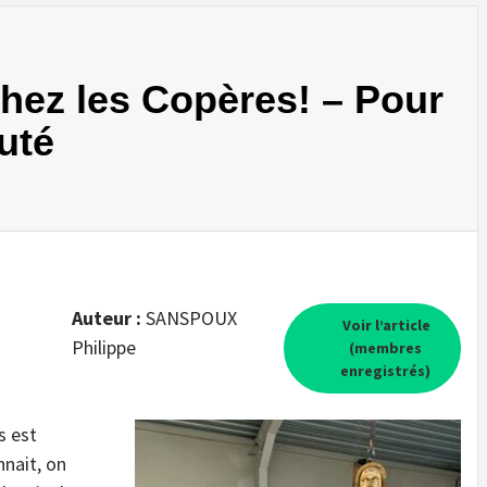
chez les Copères! – Pour
uté
Auteur :
SANSPOUX
Voir l’article
Philippe
(membres
enregistrés)
s est
nnait, on