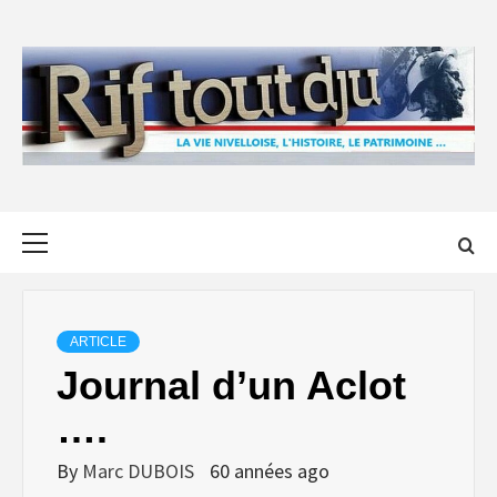
Skip
to
content
Primary
Menu
ARTICLE
Journal d’un Aclot
….
By
Marc DUBOIS
60 années ago