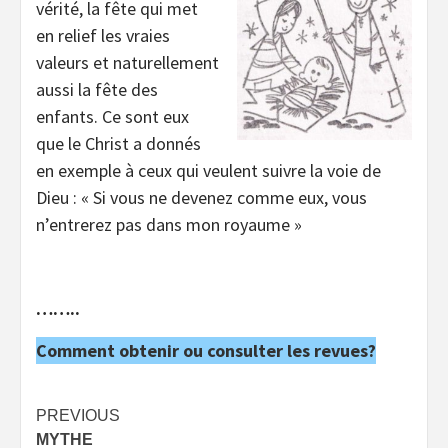
vérité, la fête qui met
en relief les vraies
valeurs et naturellement
aussi la fête des
enfants. Ce sont eux
que le Christ a donnés
en exemple à ceux qui veulent suivre la voie de
Dieu : « Si vous ne devenez comme eux, vous
n’entrerez pas dans mon royaume »
……..
Comment obtenir ou consulter les revues?
Post
PREVIOUS
MYTHE