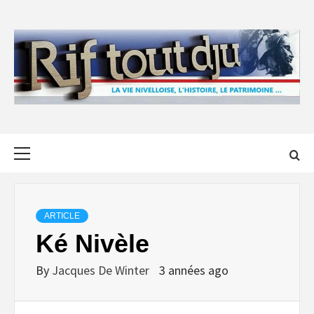
Skip
to
content
Primary
Menu
ARTICLE
Ké Nivèle
By
Jacques De Winter
3 années ago