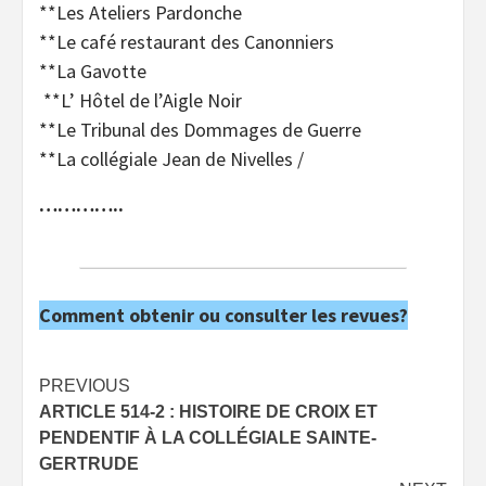
**Les Ateliers Pardonche
**Le café restaurant des Canonniers
**La Gavotte
**L’ Hôtel de l’Aigle Noir
**Le Tribunal des Dommages de Guerre
**La collégiale Jean de Nivelles /
…………..
Comment obtenir ou consulter les revues?
Post
PREVIOUS
ARTICLE 514-2 : HISTOIRE DE CROIX ET
navigation
PENDENTIF À LA COLLÉGIALE SAINTE-
GERTRUDE