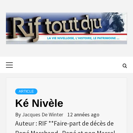
Skip
to
content
Primary
Menu
ARTICLE
Ké Nivèle
By
Jacques De Winter
12 années ago
Auteur : RIF **Faire-part de décès de
René Marchand. René et non Marcel