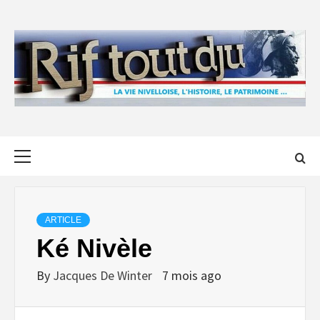
Skip
to
content
Primary
Menu
ARTICLE
Ké Nivèle
By
Jacques De Winter
7 mois ago