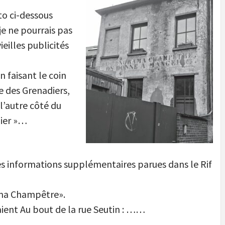
oto ci-dessous
je ne pourrais pas
eilles publicités
on faisant le coin
ée des Grenadiers,
l’autre côté du
lier »…
ques informations supplémentaires parues dans le Rif
rama Champêtre».
aient Au bout de la rue Seutin : ……