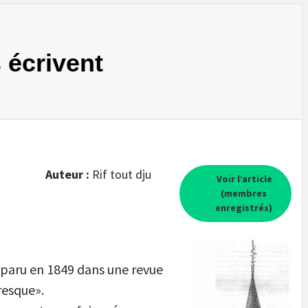
 écrivent
Auteur :
Rif tout dju
Voir l’article
(membres
enregistrés)
e paru en 1849 dans une revue
resque».