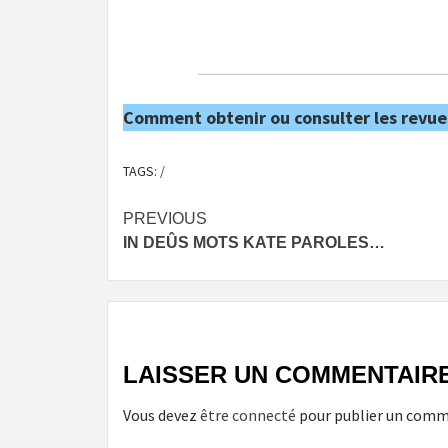
Comment obtenir ou consulter les revue
TAGS:
/
Post
PREVIOUS
IN DEÛS MOTS KATE PAROLES…
navigation
LAISSER UN COMMENTAIR
Vous devez
être connecté
pour publier un comm