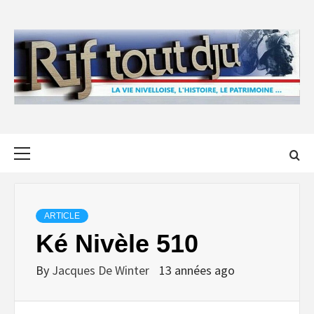
Skip
to
content
Primary
Menu
ARTICLE
Ké Nivèle 510
By
Jacques De Winter
13 années ago