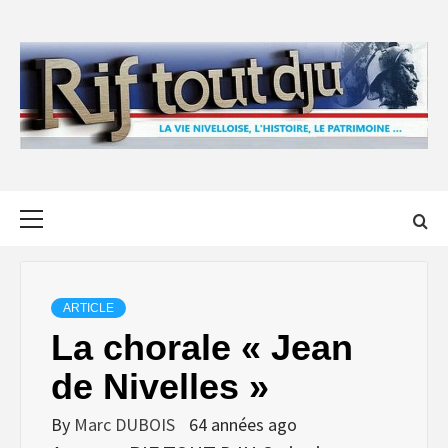
Skip
to
content
Primary
Menu
ARTICLE
La chorale « Jean
de Nivelles »
By
Marc DUBOIS
64 années ago