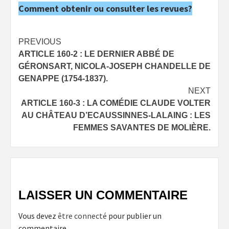
Comment obtenir ou consulter les revues?
Post
PREVIOUS
ARTICLE 160-2 : LE DERNIER ABBÉ DE
navigation
GÉRONSART, NICOLA-JOSEPH CHANDELLE DE
GENAPPE (1754-1837).
NEXT
ARTICLE 160-3 : LA COMÉDIE CLAUDE VOLTER
AU CHÂTEAU D’ECAUSSINNES-LALAING : LES
FEMMES SAVANTES DE MOLIÈRE.
LAISSER UN COMMENTAIRE
Vous devez
être connecté
pour publier un
commentaire.