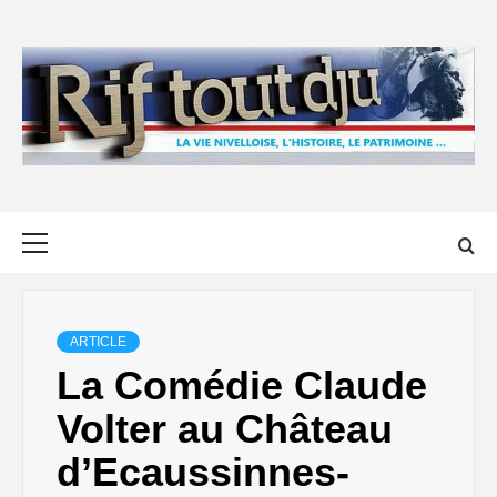
Skip
to
content
Primary
Menu
ARTICLE
La Comédie Claude
Volter au Château
d’Ecaussinnes-