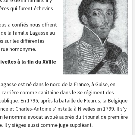
stoire de sa famille. Il y
res qui furent échevins
ous a confiés nous offrent
e de la famille Lagasse au
 sur les différentes
la rue homonyme.
velles à la fin du XVIIIe
agasse est né dans le nord de la France, à Guise, en
a carrière comme capitaine dans le 3e régiment des
ublique. En 1795, après la bataille de Fleurus, la Belgique
ance et Charles-Antoine s’installa à Nivelles en 1799. Il s’y
n le nomma avocat avoué auprès du tribunal de première
le. Il y siégea aussi comme juge suppléant.