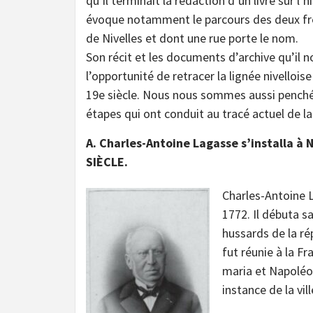
qu’il terminait la rédaction d’un livre sur l’hi
évoque notamment le parcours des deux frè
de Nivelles et dont une rue porte le nom.
Son récit et les documents d’archive qu’il n
l’opportunité de retracer la lignée nivellois
19e siècle. Nous nous sommes aussi penchés
étapes qui ont conduit au tracé actuel de 
A. Charles-Antoine Lagasse s’installa à Ni
SIÈCLE.
Charles-Antoine L
1772. Il débuta s
hussards de la rép
fut réunie à la Fr
maria et Napoléo
instance de la vil