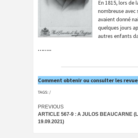
En 1815, lors de l
nombreuse avec s
avaient donné na
quelques jours ap
autres enfants da
……..
Comment obtenir ou consulter les revue
TAGS:
/
Post
PREVIOUS
ARTICLE 567-9 : A JULOS BEAUCARNE (
navigation
19.09.2021)