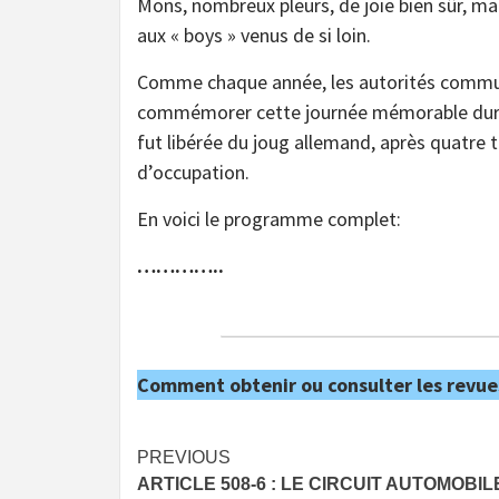
Mons, nombreux pleurs, de joie bien sûr, mai
aux « boys » venus de si loin.
Comme chaque année, les autorités commu
commémorer cette journée mémorable duran
fut libérée du joug allemand, après quatre
d’occupation.
En voici le programme complet:
…………..
Comment obtenir ou consulter les revue
Post
PREVIOUS
ARTICLE 508-6 : LE CIRCUIT AUTOMOBIL
navigation