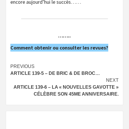
encore aujourd’hui le succès……
……..
Comment obtenir ou consulter les revues?
Post
PREVIOUS
ARTICLE 139-5 – DE BRIC & DE BROC…
navigation
NEXT
ARTICLE 139-6 – LA « NOUVELLES GAVOTTE »
CÉLÈBRE SON 45ME ANNIVERSAIRE.