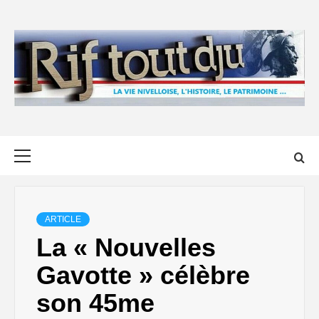
Skip
to
content
Primary
Menu
ARTICLE
La « Nouvelles
Gavotte » célèbre
son 45me