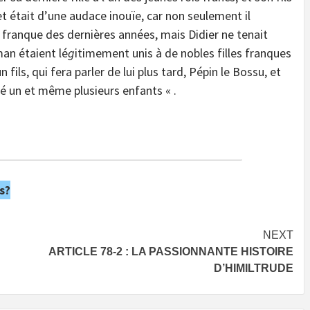
et était d’une audace inouïe, car non seulement il
 franque des dernières années, mais Didier ne tenait
an étaient lé
g
itimement unis à de nobles filles franques
ils, qui fera parler de lui plus tard, Pépin le Bossu, et
é un et même plusieurs enfants « .
s?
NEXT
ARTICLE 78-2 : LA PASSIONNANTE HISTOIRE
D’HIMILTRUDE