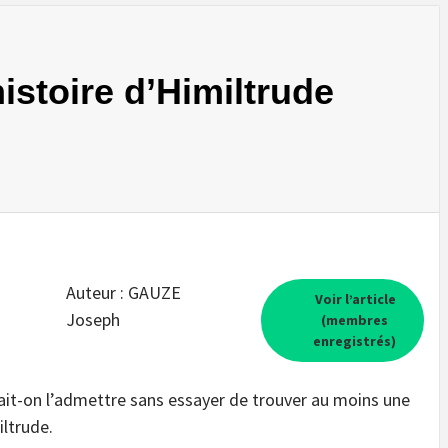
istoire d’Himiltrude
Auteur : GAUZE
Voir l’article
Joseph
(membres
enregistrés)
ait-on l’admettre sans essayer de trouver au moins une
iltrude.