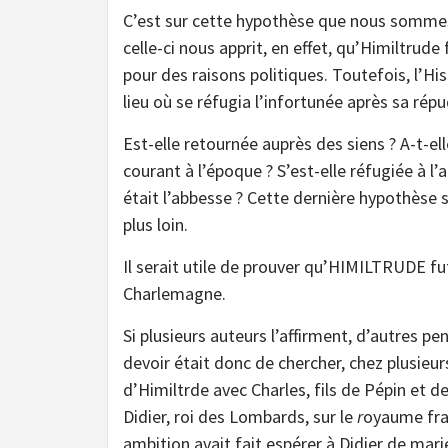
C’est sur cette hypothèse que nous sommes 
celle-ci nous apprit, en effet, qu’Himiltr
pour des raisons politiques. Toutefois, l’His
lieu où se réfugia l’infortunée après sa répu
Est-elle retournée auprès des siens ? A-t-
courant à l’époque ? S’est-elle réfugiée à l
était l’abbesse ? Cette dernière hypothèse 
plus loin.
Il serait utile de prouver qu’HIMILTRUDE f
Charlemagne.
Si plusieurs auteurs l’affirment, d’autres p
devoir était donc de chercher, chez plusieur
d’Himiltrde avec Charles, fils de Pépin et d
Didier, roi des Lombards, sur le
r
oyaume fran
ambition avait fait espérer à Didier de marier