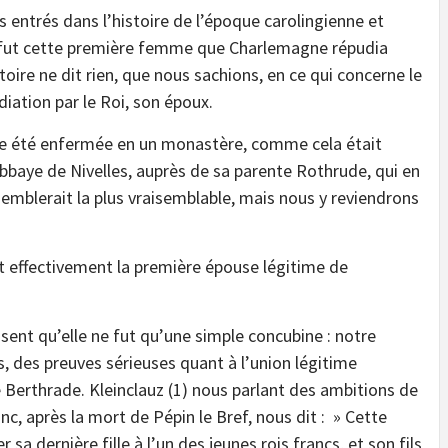
entrés dans l’histoire de l’époque carolingienne et
ude fut cette première femme que Charlemagne répudia
toire ne dit rien, que nous sachions, en ce qui concerne le
diation par le Roi, son époux.
elle été enfermée en un monastère, comme cela était
’abbaye de Nivelles, auprès de sa parente Rothrude, qui en
semblerait la plus vraisemblable, mais nous y reviendrons
ut effectivement la première épouse légitime de
ensent qu’elle ne fut qu’une simple concubine : notre
s, des preuves sérieuses quant à l’union légitime
e Berthrade. Kleinclauz (1) nous parlant des ambitions de
c, après la mort de Pépin le Bref, nous dit : » Cette
 sa dernière fille à l’un des jeunes rois francs, et son fils