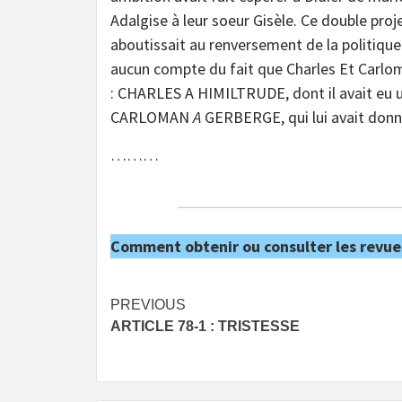
Adalgise à leur soeur Gisèle. Ce double proj
aboutissait au renversement de la politique
aucun compte du fait que Charles Et Carlom
: CHARLES A HIMILTRUDE, dont il avait eu un f
CARLOMAN
A
GERBERGE, qui lui avait donn
………
Comment obtenir ou consulter les revue
Post
PREVIOUS
ARTICLE 78-1 : TRISTESSE
navigation