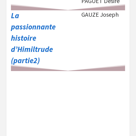
PAGUET Désiré
La
GAUZE Joseph
passionnante
histoire
d’Himiltrude
(partie2)