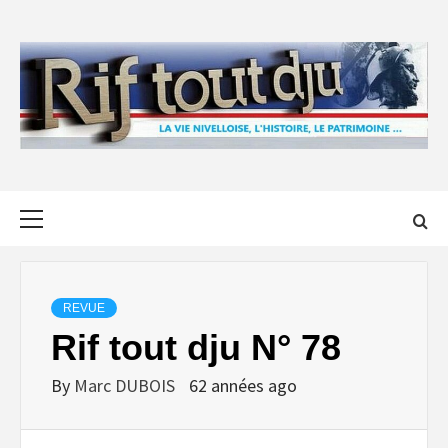
Skip
to
content
Primary
Menu
REVUE
Rif tout dju N° 78
By
Marc DUBOIS
62 années ago