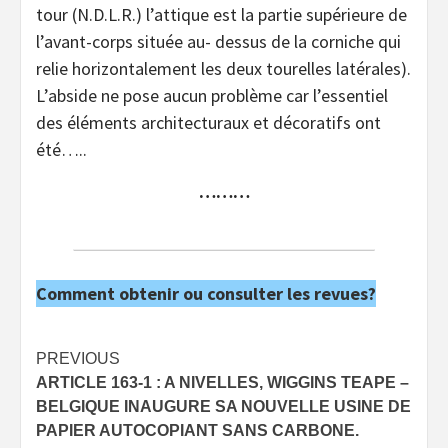
tour (N.D.L.R.) l’attique est la partie supérieure de
l’avant-corps située au- dessus de la corniche qui
relie horizontalement les deux tourelles latérales).
L’abside ne pose aucun problème car l’essentiel
des éléments architecturaux et décoratifs ont
été…..
………
Comment obtenir ou consulter les revues?
Post
PREVIOUS
ARTICLE 163-1 : A NIVELLES, WIGGINS TEAPE –
navigation
BELGIQUE INAUGURE SA NOUVELLE USINE DE
PAPIER AUTOCOPIANT SANS CARBONE.