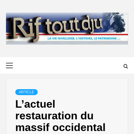
Skip
to
content
Primary
Menu
ARTICLE
L’actuel
restauration du
massif occidental