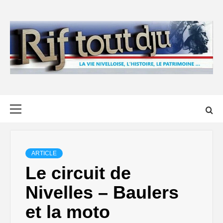
Skip
to
content
Primary
Menu
ARTICLE
Le circuit de
Nivelles – Baulers
et la moto