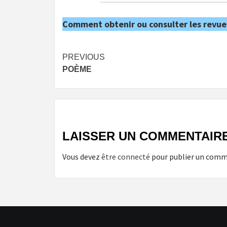
Comment obtenir ou consulter les revue
Post
PREVIOUS
POÈME
navigation
LAISSER UN COMMENTAIR
Vous devez
être connecté
pour publier un comm