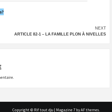
s?
NEXT
ARTICLE 82-1 – LA FAMILLE PLON À NIVELLES
E
entaire.
Copyright © Rif tout dju
|
Magazine 7
by AF themes.