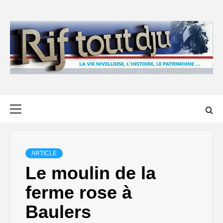
Skip
to
content
Primary
Menu
ARTICLE
Le moulin de la
ferme rose à
Baulers