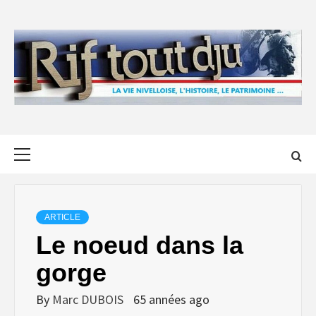
Skip
to
content
Primary
Menu
ARTICLE
Le noeud dans la
gorge
By
Marc DUBOIS
65 années ago