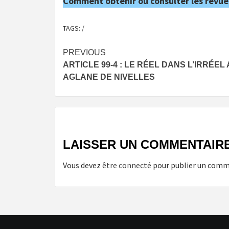
Comment obtenir ou consulter les revue
TAGS:
/
Post
PREVIOUS
ARTICLE 99-4 : LE RÉEL DANS L’IRRÉEL
navigation
AGLANE DE NIVELLES
LAISSER UN COMMENTAIR
Vous devez
être connecté
pour publier un comm