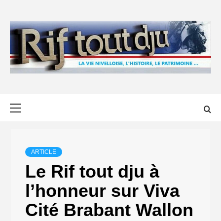
Skip
to
content
Primary
Menu
ARTICLE
Le Rif tout dju à
l’honneur sur Viva
Cité Brabant Wallon