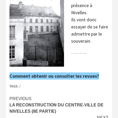
présence à
Nivelles.
Ils vont donc
essayer de se faire
admettre par le
souverain.
……….
Comment obtenir ou consulter les revues?
TAGS:
/
Post
PREVIOUS
LA RECONSTRUCTION DU CENTRE-VILLE DE
navigation
NIVELLES (8E PARTIE)
NEXT