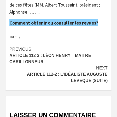
de ces fêtes (MM. Albert Toussaint, président ;
Alphonse ……..
Comment obtenir ou consulter les revues?
TAGS:
/
Post
PREVIOUS
ARTICLE 112-3 : LÉON HENRY – MAITRE
navigation
CARILLONNEUR
NEXT
ARTICLE 112-2 : L’IDÉALISTE AUGUSTE
LEVEQUE (SUITE)
LAISSER UN COMMENTAIRE