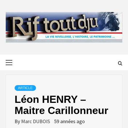
Skip
to
content
Primary
Menu
ARTICLE
Léon HENRY –
Maitre Carillonneur
By
Marc DUBOIS
59 années ago