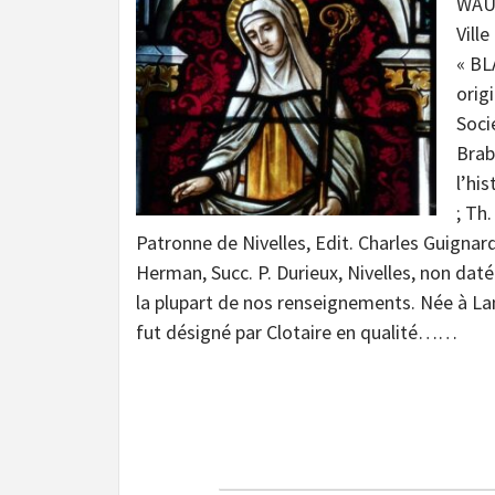
WAUT
Ville
« BL
orig
Soci
Brab
l’hi
; Th
Patronne de Nivelles, Edit. Charles Guignard
Herman, Succ. P. Durieux, Nivelles, non d
la plupart de nos renseignements. Née à Land
fut désigné par Clotaire en qualité……