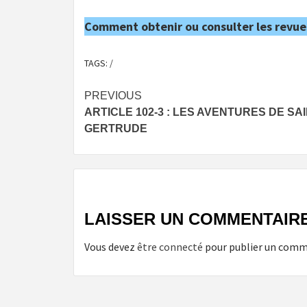
Comment obtenir ou consulter les revue
TAGS:
/
Post
PREVIOUS
ARTICLE 102-3 : LES AVENTURES DE SA
navigation
GERTRUDE
LAISSER UN COMMENTAIR
Vous devez
être connecté
pour publier un comm