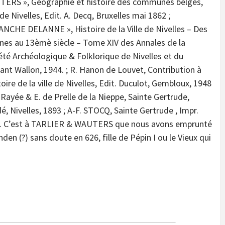
ERS », Géographie et histoire des communes belges,
 de Nivelles, Edit. A. Decq, Bruxelles mai 1862 ;
ANCHE DELANNE », Histoire de la Ville de Nivelles – Des
ines au 13èmè siècle – Tome XIV des Annales de la
été Archéologique & Folklorique de Nivelles et du
ant Wallon, 1944. ; R. Hanon de Louvet, Contribution à
stoire de la ville de Nivelles, Edit. Duculot, Gembloux, 1948
. Rayée & E. de Prelle de la Nieppe, Sainte Gertrude,
é, Nivelles, 1893 ; A-F. STOCQ, Sainte Gertrude , Impr.
até. C’est à TARLIER & WAUTERS que nous avons emprunté
en (?) sans doute en 626, fille de Pépin I ou le Vieux qui