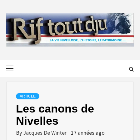
Skip
to
content
Primary
Menu
ARTICLE
Les canons de
Nivelles
By
Jacques De Winter
17 années ago