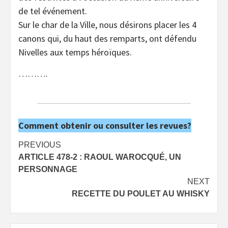
de tel événement.
Sur le char de la Ville, nous désirons placer les 4
canons qui, du haut des remparts, ont défendu
Nivelles aux temps héroïques.
……….
Comment obtenir ou consulter les revues?
Post
PREVIOUS
ARTICLE 478-2 : RAOUL WAROCQUÉ, UN
navigation
PERSONNAGE
NEXT
RECETTE DU POULET AU WHISKY