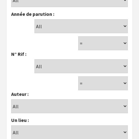
Année de parution :
N° Rif :
Auteur :
Un lieu :