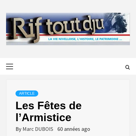
Skip
to
content
Primary
Menu
ARTICLE
Les Fêtes de
l’Armistice
By
Marc DUBOIS
60 années ago