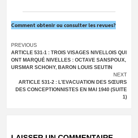
Comment obtenir ou consulter les revues?
Post
PREVIOUS
ARTICLE 531-1 : TROIS VISAGES NIVELLOIS QUI
navigation
ONT MARQUÉ NIVELLES : OCTAVE SANSPOUX,
URSMAR SCHOHY, BARON LOUIS SEUTIN
NEXT
ARTICLE 531-2 : L’EVACUATION DES SŒURS
DES CONCEPTIONNISTES EN MAI 1940 (SUITE
1)
LAISSER UN COMMENTAIRE