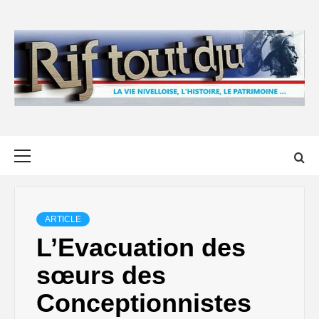
Skip
to
content
Primary
Menu
ARTICLE
L’Evacuation des
sœurs des
Conceptionnistes