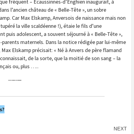
ue fréquent – Ecaussinnes-d’Enghien inaugurait, à
é dans l’ancien château de « Belle-Tête », un sobre
kamp. Car Max Elskamp, Anversois de naissance mais non
tupéré la ville scaldéenne !), étaie le fils d’une
nt puis adolescent, a souvent séjourné à « Belle-Tête »,
-parents maternels. Dans la notice rédigée par lui-même
, Max Elskamp précisait: « Né à Anvers de père flamand
connaissait, de la sorte, que la moitié de son sang – la
ançais ou, plus …..
……..
s?
NEXT