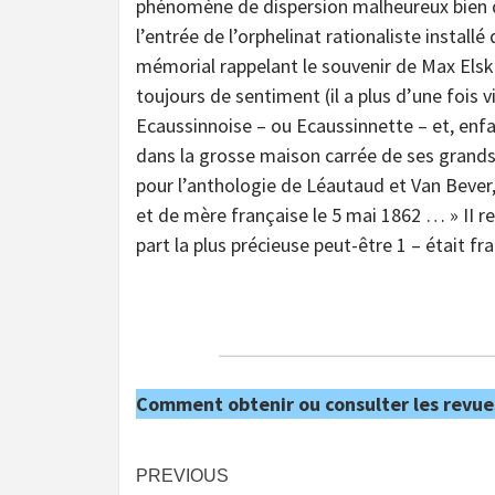
phénomène de dispersion malheureux bien q
l’entrée de l’orphelinat rationaliste install
mémorial rappelant le souvenir de Max Els
toujours de sentiment (il a plus d’une fois vi
Ecaussinnoise – ou Ecaussinnette – et, enfa
dans la grosse maison carrée de ses grands
pour l’anthologie de Léautaud et Van Bever
et de mère française le 5 mai 1862 … » II re
part la plus précieuse peut-être 1 – était fr
Comment obtenir ou consulter les revue
Post
PREVIOUS