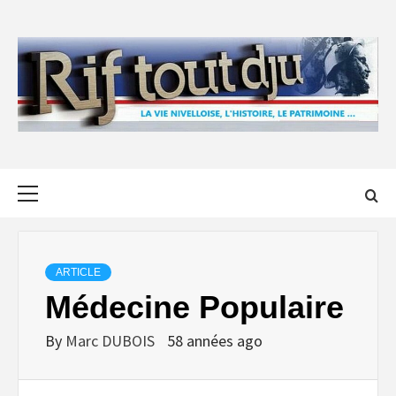
Skip
to
content
Primary
Menu
ARTICLE
Médecine Populaire
By
Marc DUBOIS
58 années ago