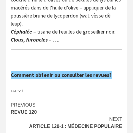
macérés dans de l’huile d’olive – appliquer de la
poussière brune de lycoperdon (wal. vèsse dè
leup).
Céphalée
– tisane de feuilles de groseillier noir.
Clous, furoncles
– …..
Comment obtenir ou consulter les revues?
TAGS:
/
Post
PREVIOUS
REVUE 120
navigation
NEXT
ARTICLE 120-1 : MÉDECINE POPULAIRE