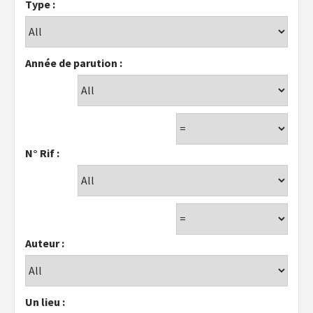
Type :
Année de parution :
N° Rif :
Auteur :
Un lieu :