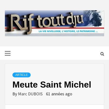
Skip
to
content
Primary
Menu
ARTICLE
Meute Saint Michel
By
Marc DUBOIS
61 années ago