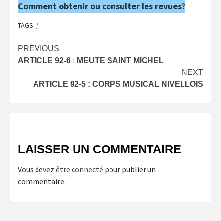
Comment obtenir ou consulter les revues?
TAGS:
/
Post
PREVIOUS
ARTICLE 92-6 : MEUTE SAINT MICHEL
navigation
NEXT
ARTICLE 92-5 : CORPS MUSICAL NIVELLOIS
LAISSER UN COMMENTAIRE
Vous devez
être connecté
pour publier un
commentaire.