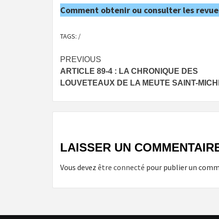
Comment obtenir ou consulter les revue
TAGS:
/
Post
PREVIOUS
ARTICLE 89-4 : LA CHRONIQUE DES
navigation
LOUVETEAUX DE LA MEUTE SAINT-MICH
LAISSER UN COMMENTAIR
Vous devez
être connecté
pour publier un comm