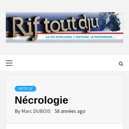
Skip
to
content
Primary
Menu
ARTICLE
Nécrologie
By
Marc DUBOIS
58 années ago