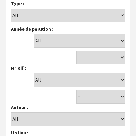
Type :
Année de parution :
N° Rif :
Auteur :
Un lieu :