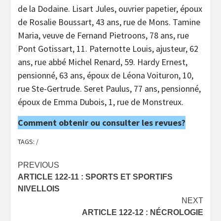
de la Dodaine. Lisart Jules, ouvrier papetier, époux
de Rosalie Boussart, 43 ans, rue de Mons. Tamine
Maria, veuve de Fernand Pietroons, 78 ans, rue
Pont Gotissart, 11. Paternotte Louis, ajusteur, 62
ans, rue abbé Michel Renard, 59. Hardy Ernest,
pensionné, 63 ans, époux de Léona Voituron, 10,
rue Ste-Gertrude. Seret Paulus, 77 ans, pensionné,
époux de Emma Dubois, 1, rue de Monstreux.
Comment obtenir ou consulter les revues?
TAGS:
/
Post
PREVIOUS
ARTICLE 122-11 : SPORTS ET SPORTIFS
navigation
NIVELLOIS
NEXT
ARTICLE 122-12 : NÉCROLOGIE