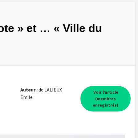
lote » et … « Ville du
Auteur :
de LALIEUX
Voir l’article
Emile
(membres
enregistrés)