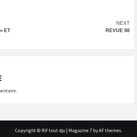
NEXT
 » ET
REVUE 98
E
entaire.
Copyright © Rif tout dju
|
Magazine 7
by AF themes.