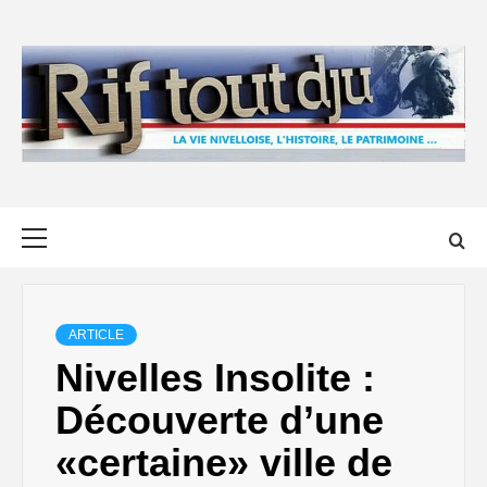
Skip
to
content
Primary
Menu
ARTICLE
Nivelles Insolite :
Découverte d’une
«certaine» ville de